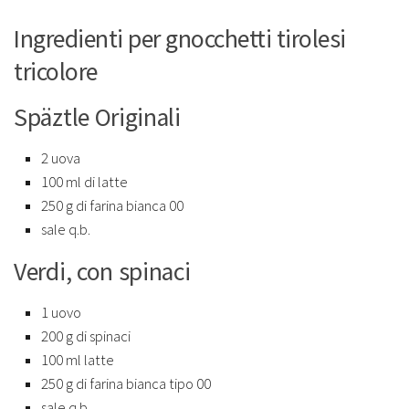
Ingredienti per gnocchetti tirolesi
tricolore
Späztle Originali
2 uova
100 ml di latte
250 g di farina bianca 00
sale q.b.
Verdi, con spinaci
1 uovo
200 g di spinaci
100 ml latte
250 g di farina bianca tipo 00
sale q.b.