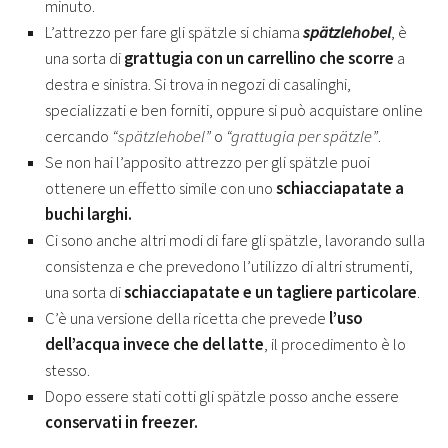
minuto.
L’attrezzo per fare gli spätzle si chiama
spätzlehobel
, è
una sorta di
grattugia con un carrellino che scorre
a
destra e sinistra. Si trova in negozi di casalinghi,
specializzati e ben forniti, oppure si può acquistare online
cercando
“spätzlehobel”
o
“grattugia per spätzle”
.
Se non hai l’apposito attrezzo per gli spätzle puoi
ottenere un effetto simile con uno
schiacciapatate a
buchi larghi.
Ci sono anche altri modi di fare gli spätzle, lavorando sulla
consistenza e che prevedono l’utilizzo di altri strumenti,
una sorta di
schiacciapatate e un tagliere particolare
.
C’è una versione della ricetta che prevede
l’uso
dell’acqua invece che del latte
, il procedimento è lo
stesso.
Dopo essere stati cotti gli spätzle posso anche essere
conservati in freezer.