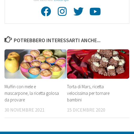
Facebook
Instagra
Twitte
Youtu
POTREBBERO INTERESSARTI ANCHE...
Muffin con mele e
Torta di Mars, ricetta
mascarpone, la ricetta golosa
velocissima per tornare
da provare
bambini
30 NOVEMBRE 2021
15 DICEMBRE 2020