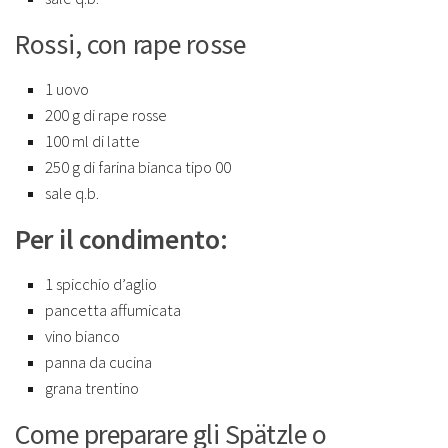
Rossi, con rape rosse
1 uovo
200 g di rape rosse
100 ml di latte
250 g di farina bianca tipo 00
sale q.b.
Per il condimento:
1 spicchio d’aglio
pancetta affumicata
vino bianco
panna da cucina
grana trentino
Come preparare gli Spätzle o