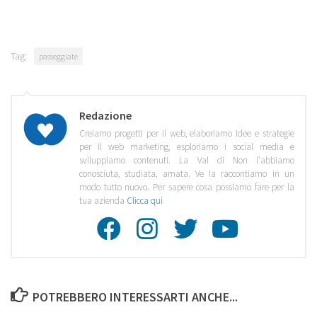
Tag:
passeggiate
Redazione
Creiamo progetti per il web, elaboriamo idee e strategie
per il web marketing, esploriamo i social media e
sviluppiamo contenuti. La Val di Non l'abbiamo
conosciuta, studiata, amata. Ve la raccontiamo in un
modo tutto nuovo. Per sapere cosa possiamo fare per la
tua azienda
Clicca qui
Facebook
Instagra
Twitte
Youtu
POTREBBERO INTERESSARTI ANCHE...