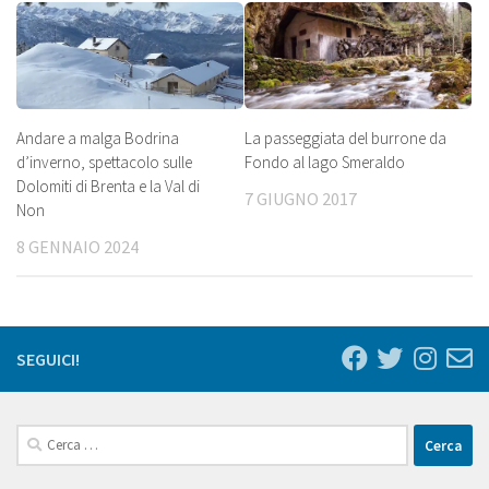
Andare a malga Bodrina
La passeggiata del burrone da
d’inverno, spettacolo sulle
Fondo al lago Smeraldo
Dolomiti di Brenta e la Val di
7 GIUGNO 2017
Non
8 GENNAIO 2024
SEGUICI!
Ricerca
per: