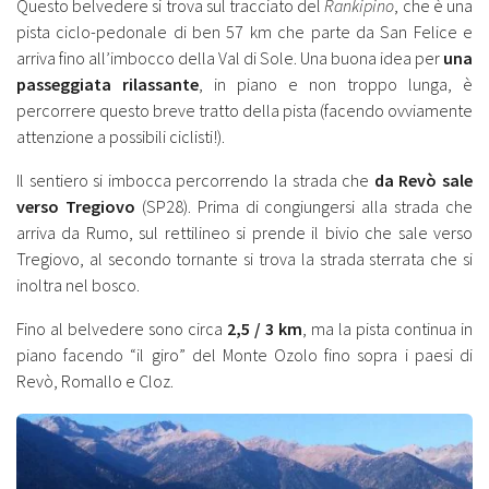
Questo belvedere si trova sul tracciato del
Rankipino
, che è una
pista ciclo-pedonale di ben 57 km che parte da San Felice e
arriva fino all’imbocco della Val di Sole. Una buona idea per
una
passeggiata rilassante
, in piano e non troppo lunga, è
percorrere questo breve tratto della pista (facendo ovviamente
attenzione a possibili ciclisti!).
Il sentiero si imbocca percorrendo la strada che
da Revò sale
verso Tregiovo
(SP28). Prima di congiungersi alla strada che
arriva da Rumo, sul rettilineo si prende il bivio che sale verso
Tregiovo, al secondo tornante si trova la strada sterrata che si
inoltra nel bosco.
Fino al belvedere sono circa
2,5 / 3 km
, ma la pista continua in
piano facendo “il giro” del Monte Ozolo fino sopra i paesi di
Revò, Romallo e Cloz.