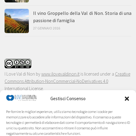
Il vino Groppello della Val di Non. Storia di una
passione di famiglia
27 GENNAIO 2016
I Love Val di Non
by
www.ilovevaldinon.it
is licensed under a
Creative
Commons Attribution-NonCommercial-NoDerivatives 4.0
International License
.
Gestisci Consenso
Per fornire le migliori esperienze, utilizziamo tecnologie come i cookie per
memorizzare e/o accedere alle informazioni del dispositivo. Il consenso a queste
tecnologie ci permetterà di elaborare dati come il comportamento di navigazione o ID
unici su questo sito. Non acconsentire o ritirare il consenso può influire
negativamente su alcune caratteristiche e funzioni.