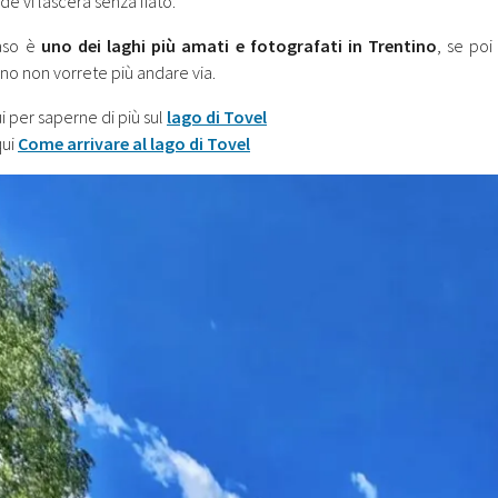
e vi lascerà senza fiato.
aso è
uno dei laghi più amati e fotografati in Trentino
, se poi
no non vorrete più andare via.
i per saperne di più sul
lago di Tovel
qui
Come arrivare al lago di Tovel