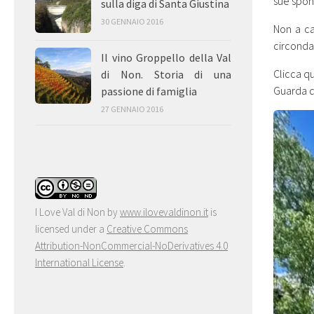
sue spond
sulla diga di Santa Giustina
30 GENNAIO 2016
Non a c
circonda
Il vino Groppello della Val
Clicca qu
di Non. Storia di una
Guarda 
passione di famiglia
27 GENNAIO 2016
I Love Val di Non
by
www.ilovevaldinon.it
is
licensed under a
Creative Commons
Attribution-NonCommercial-NoDerivatives 4.0
International License
.