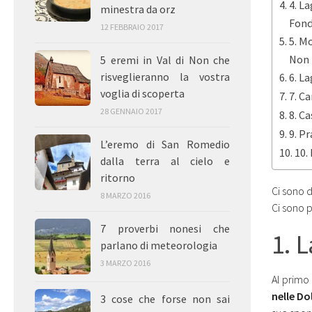
4. L
minestra da orz
Fon
12 FEBBRAIO 2017
5. M
Non
5 eremi in Val di Non che
risveglieranno la vostra
6. La
voglia di scoperta
7. C
28 GENNAIO 2017
8. Ca
9. Pr
L’eremo di San Romedio
10.
dalla terra al cielo e
ritorno
Ci sono 
8 MARZO 2016
Ci sono 
7 proverbi nonesi che
1. L
parlano di meteorologia
3 MARZO 2016
Al primo
nelle Do
3 cose che forse non sai