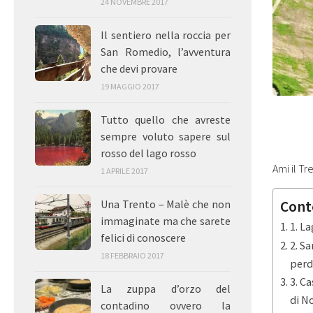
24 NOVEMBRE 2017
Il sentiero nella roccia per
San Romedio, l’avventura
che devi provare
19 MAGGIO 2017
Tutto quello che avreste
sempre voluto sapere sul
rosso del lago rosso
Ami il Tr
1 APRILE 2017
Una Trento – Malè che non
Cont
immaginate ma che sarete
1. La
felici di conoscere
2. S
18 FEBBRAIO 2017
perd
3. Ca
La zuppa d’orzo del
di N
contadino ovvero la