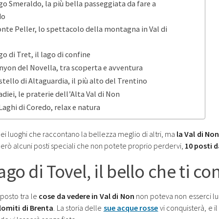
ago Smeraldo, la più bella passeggiata da fare a
do
onte Peller, lo spettacolo della montagna in Val di
go di Tret, il lago di confine
anyon del Novella, tra scoperta e avventura
stello di Altaguardia, il più alto del Trentino
adiei, le praterie dell’Alta Val di Non
 Laghi di Coredo, relax e natura
dei luoghi che raccontano la bellezza meglio di altri, ma
la Val di Non
però alcuni posti speciali che non potete proprio perdervi,
10 posti d
ago di Tovel, il bello che ti c
 posto tra le
cose da vedere in Val di Non
non poteva non esserci lu
lomiti di Brenta
. La storia delle
sue acque rosse
vi conquisterà, e i