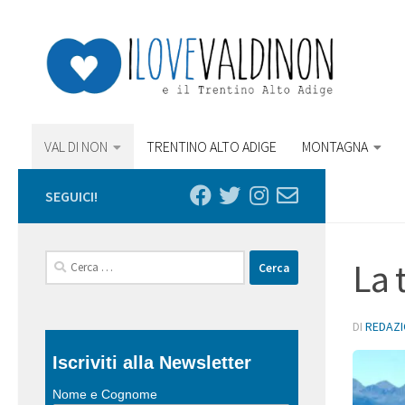
Salta al contenuto
VAL DI NON
TRENTINO ALTO ADIGE
MONTAGNA
SEGUICI!
Ricerca
La 
per:
DI
REDAZ
Iscriviti alla Newsletter
Nome e Cognome